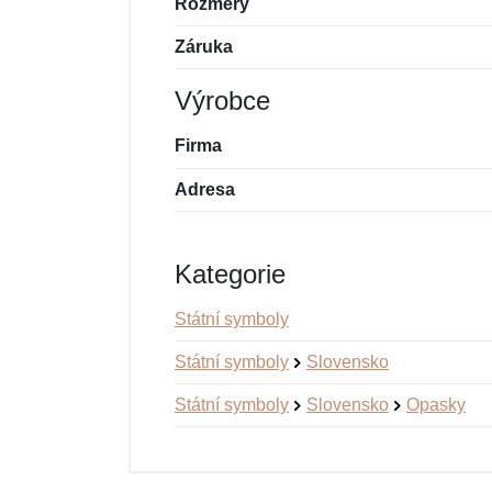
Rozměry
Záruka
Výrobce
Firma
Adresa
Kategorie
Státní symboly
Státní symboly
Slovensko
Státní symboly
Slovensko
Opasky
Nová recenze
Nový dotaz