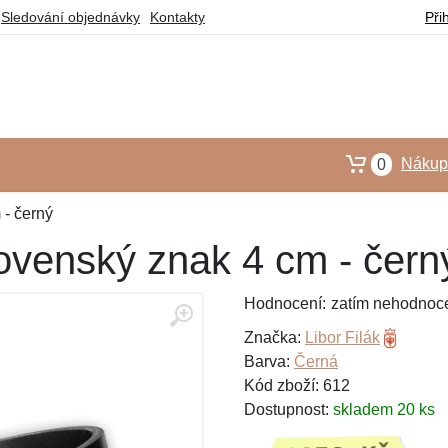
Sledování objednávky
Kontakty
Při
Nákupn
0
- černý
venský znak 4 cm - čern
Hodnocení:
zatím nehodnoc
Značka:
Libor Filák
Barva:
Černá
Kód zboží: 612
Dostupnost:
skladem 20 ks