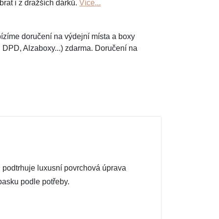
brat i z dražších dárků.
Více...
ízíme doručení na výdejní místa a boxy
, DPD, Alzaboxy...) zdarma. Doručení na
d podtrhuje luxusní povrchová úprava
pasku podle potřeby.