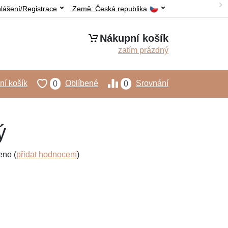
hlášení/Registrace
Země:
Česká republika
Nákupní košík
zatím prázdný
í košík
Oblíbené
Srovnání
0
0
ý
eno (
přidat hodnocení
)