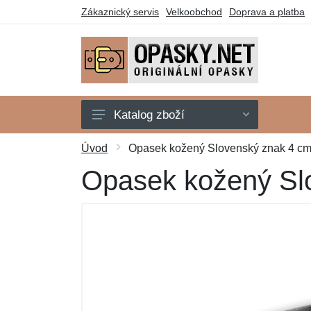
Zákaznický servis
Velkoobchod
Doprava a platba
Katalog zboží
Státní symboly
Úvod
Opasek kožený Slovenský znak 4 cm 
Motorkáři
Opasek kožený Slo
Myslivci
Policie
Rybáři
Včelaři
Záchranáři