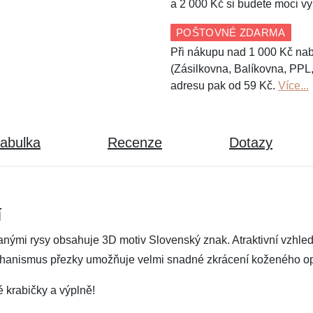
a 2 000 Kč si budete moci vy
POŠTOVNÉ ZDARMA
Při nákupu nad 1 000 Kč nab
(Zásilkovna, Balíkovna, PPL
adresu pak od 59 Kč.
Více...
tabulka
Recenze
Dotazy
í
anými rysy obsahuje 3D motiv Slovenský znak. Atraktivní vzhle
mechanismus přezky umožňuje velmi snadné zkrácení koženého o
 krabičky a výplně!