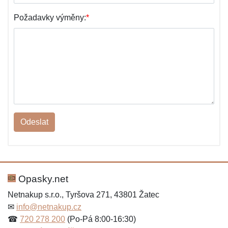
Požadavky výměny:
*
Odeslat
Opasky.net
Netnakup s.r.o., Tyršova 271, 43801 Žatec
✉
info@netnakup.cz
☎
720 278 200
(Po-Pá 8:00-16:30)