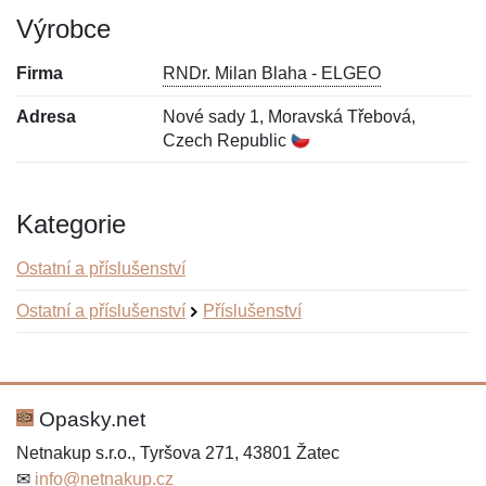
Výrobce
Firma
RNDr. Milan Blaha - ELGEO
Adresa
Nové sady 1, Moravská Třebová,
Czech Republic
Kategorie
Ostatní a příslušenství
Ostatní a příslušenství
Příslušenství
Nová recenze
Nový dotaz
Hodnocení:
Jméno:
*
*
Opasky.net
Netnakup s.r.o., Tyršova 271, 43801 Žatec
✉
info@netnakup.cz