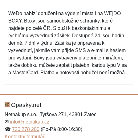
WeDo nabízí doručení na výdejní místa i na WE|DO
BOXY. Boxy jsou samoobslužné schránky, které
najdete po celé ČR. Slouží k bezkontaktnímu a
rychlému vyzvednutí zásilek. Dostupné 24 jsou hodin
denně, 7 dní v týdnu. Zásilka je připravena k
vyzvednutí, jakmile vám přijde SMS a e-mail s heslem
pro vydání. Boxy jsou vybaveny platební terminálem,
takže dobírku můžete zaplatit platební kartou typu Visa
a MasterCard. Platba v hotovosti bohužel není možná.
Opasky.net
Netnakup s.r.o., Tyršova 271, 43801 Žatec
✉
info@netnakup.cz
☎
720 278 200
(Po-Pá 8:00-16:30)
Kontaktní formulář