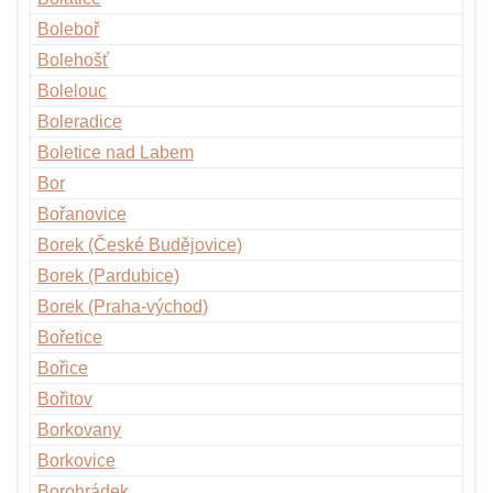
Boleboř
Bolehošť
Bolelouc
Boleradice
Boletice nad Labem
Bor
Bořanovice
Borek (České Budějovice)
Borek (Pardubice)
Borek (Praha-východ)
Bořetice
Bořice
Bořitov
Borkovany
Borkovice
Borohrádek