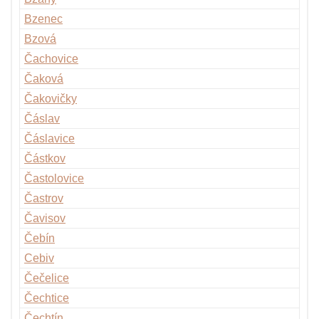
Bzenec
Bzová
Čachovice
Čaková
Čakovičky
Čáslav
Čáslavice
Částkov
Častolovice
Častrov
Čavisov
Čebín
Cebiv
Čečelice
Čechtice
Čechtín