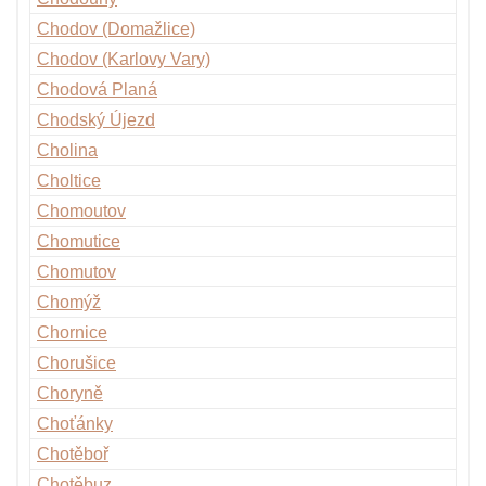
Chodov (Domažlice)
Chodov (Karlovy Vary)
Chodová Planá
Chodský Újezd
Cholina
Choltice
Chomoutov
Chomutice
Chomutov
Chomýž
Chornice
Chorušice
Choryně
Choťánky
Chotěboř
Chotěbuz