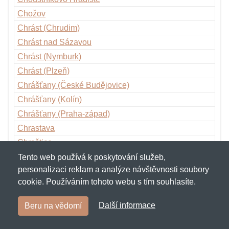
Chožov
Chrást (Chrudim)
Chrást nad Sázavou
Chrást (Nymburk)
Chrást (Plzeň)
Chrášťany (České Budějovice)
Chrášťany (Kolín)
Chrášťany (Praha-západ)
Chrastava
Chraštice
Chřibská
Tento web používá k poskytování služeb,
personalizaci reklam a analýze návštěvnosti soubory
Chříč
cookie. Používáním tohoto webu s tím souhlasíte.
Chroboly
Chropyně
Další informace
Beru na vědomí
Chroustovice
Chrudim