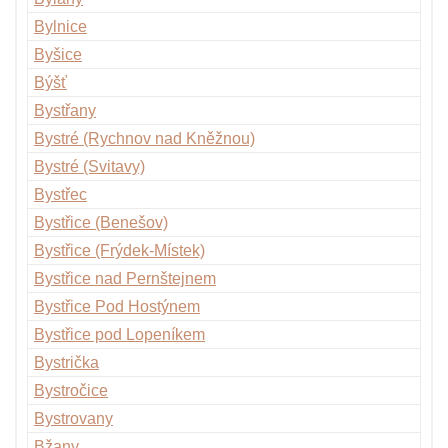
Bylnice
Byšice
Býšť
Bystřany
Bystré (Rychnov nad Kněžnou)
Bystré (Svitavy)
Bystřec
Bystřice (Benešov)
Bystřice (Frýdek-Místek)
Bystřice nad Pernštejnem
Bystřice Pod Hostýnem
Bystřice pod Lopeníkem
Bystrička
Bystročice
Bystrovany
Bžany