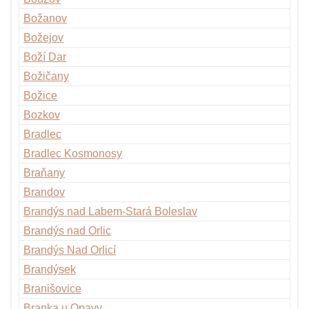
Božanov
Božejov
Boží Dar
Božičany
Božice
Bozkov
Bradlec
Bradlec Kosmonosy
Braňany
Brandov
Brandýs nad Labem-Stará Boleslav
Brandýs nad Orlic
Brandýs Nad Orlicí
Brandýsek
Branišovice
Branka u Opavy