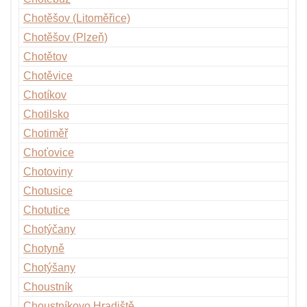
Chotěšov (Litoměřice)
Chotěšov (Plzeň)
Chotětov
Chotěvice
Chotíkov
Chotilsko
Chotiměř
Choťovice
Chotoviny
Chotusice
Chotutice
Chotýčany
Chotyně
Chotýšany
Choustník
Choustníkovo Hradiště