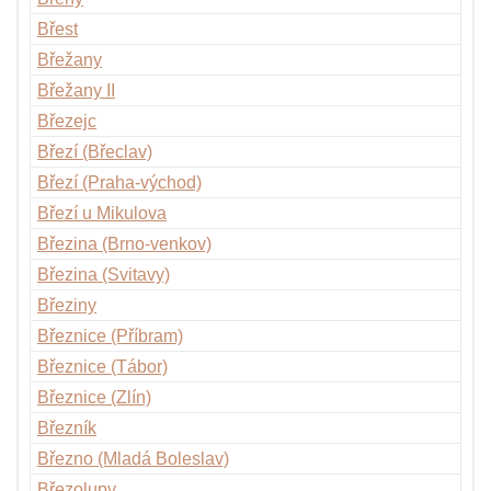
Břest
Břežany
Břežany II
Březejc
Březí (Břeclav)
Březí (Praha-východ)
Březí u Mikulova
Březina (Brno-venkov)
Březina (Svitavy)
Březiny
Březnice (Příbram)
Březnice (Tábor)
Březnice (Zlín)
Březník
Březno (Mladá Boleslav)
Březolupy