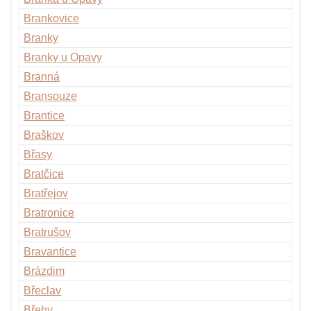
Brankovice
Branky
Branky u Opavy
Branná
Bransouze
Brantice
Braškov
Břasy
Bratčice
Bratřejov
Bratronice
Bratrušov
Bravantice
Brázdim
Břeclav
Břehy