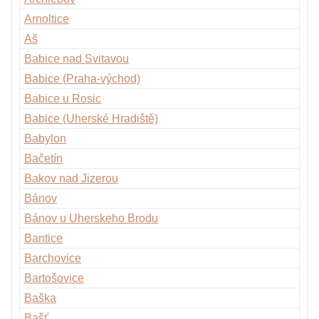
Arnoltice
Aš
Babice nad Svitavou
Babice (Praha-východ)
Babice u Rosic
Babice (Uherské Hradiště)
Babylon
Bačetín
Bakov nad Jizerou
Bánov
Bánov u Uherskeho Brodu
Bantice
Barchovice
Bartošovice
Baška
Bašť