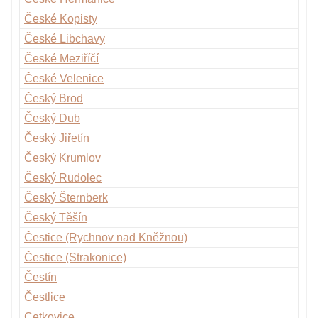
České Kopisty
České Libchavy
České Meziříčí
České Velenice
Český Brod
Český Dub
Český Jiřetín
Český Krumlov
Český Rudolec
Český Šternberk
Český Těšín
Čestice (Rychnov nad Kněžnou)
Čestice (Strakonice)
Čestín
Čestlice
Cetkovice