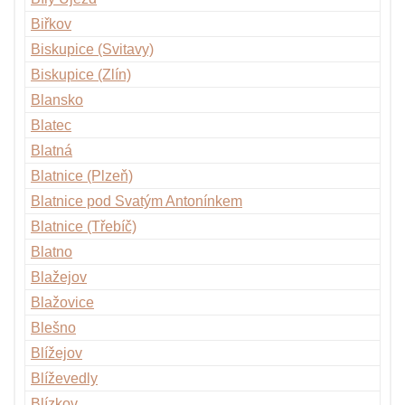
Biřkov
Biskupice (Svitavy)
Biskupice (Zlín)
Blansko
Blatec
Blatná
Blatnice (Plzeň)
Blatnice pod Svatým Antonínkem
Blatnice (Třebíč)
Blatno
Blažejov
Blažovice
Blešno
Blížejov
Blíževedly
Blízkov