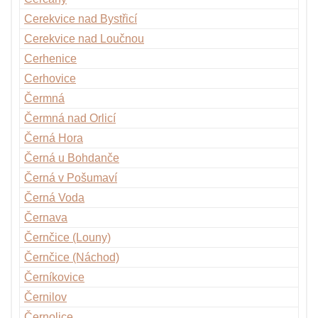
Cerekvice nad Bystřicí
Cerekvice nad Loučnou
Cerhenice
Cerhovice
Čermná
Čermná nad Orlicí
Černá Hora
Černá u Bohdanče
Černá v Pošumaví
Černá Voda
Černava
Černčice (Louny)
Černčice (Náchod)
Černíkovice
Černilov
Černolice