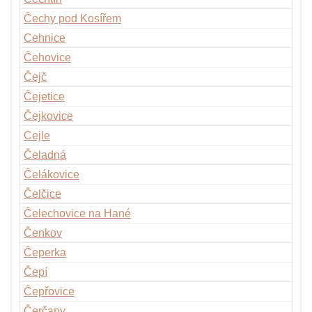
Čechy pod Kosířem
Cehnice
Čehovice
Čejč
Čejetice
Čejkovice
Cejle
Čeladná
Čelákovice
Čelčice
Čelechovice na Hané
Čenkov
Čeperka
Čepí
Čepřovice
Čerčany