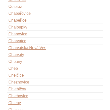
Cetoraz
Chabařovice
Chabeřice
Chaloupky
Chanovice
Charvatce
Charvátská Nová Ves
Charváty
Chbany
Cheb
Chelčice
Cheznovice
Chlebičov
Chlebovice
Chleny
Chlístov