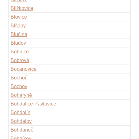
Blížkovice
Blovice
Blšany
Blučina
Bludov
Bobnice
Bobrová
Bocanovice
Bochoř
Bochov
Boharyně
Bohdalice-Pavlovice
Bohdalín
Bohdalov
Bohdaneč
Bohdíkov