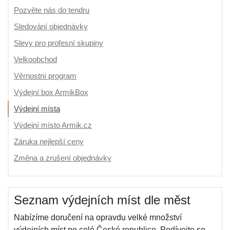
Pozvěte nás do tendru
Sledování objednávky
Slevy pro profesní skupiny
Velkoobchod
Věrnostní program
Výdejní box ArmikBox
Výdejní místa
Výdejní místo Armik.cz
Záruka nejlepší ceny
Změna a zrušení objednávky
Seznam výdejních míst dle měst
Nabízíme doručení na opravdu velké množství
výdejních míst po celé České republice. Podívejte se,