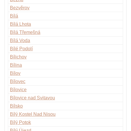
Bezvěrov
Bílá
Bílá Lhota
Bílá Třemešná
Bílá Voda
Bílé Podolí
Bílichov
Bílina
Bílov
Bílovec
Bílovice
Bílovice nad Svitavou
Bílsko
Bílý Kostel Nad Nisou
Bílý Potok
Bílý Újezd