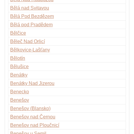
Bělá nad Svitavou
Bělá Pod Bezdězem
Bělá pod Pradědem
Bělčice
Běleč Nad Orlicí
Bělkovice-Lašťany
Bělotín
Bělušice
Benátky
Benátky Nad Jizerou
Benecko
Benešov
Benešov (Blansko)
Benešov nad Černou
Benešov nad Ploučnicí
Benešov u Semil