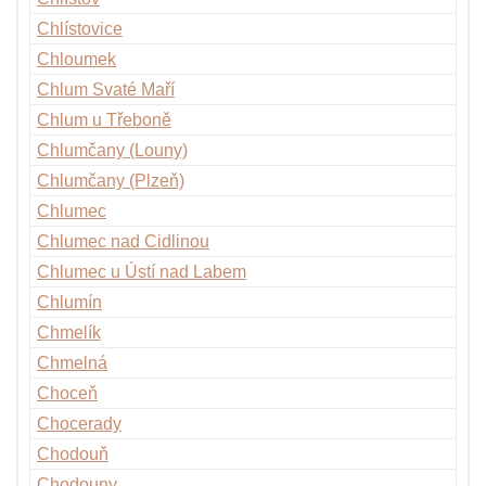
Chlístovice
Chloumek
Chlum Svaté Maří
Chlum u Třeboně
Chlumčany (Louny)
Chlumčany (Plzeň)
Chlumec
Chlumec nad Cidlinou
Chlumec u Ústí nad Labem
Chlumín
Chmelík
Chmelná
Choceň
Chocerady
Chodouň
Chodouny