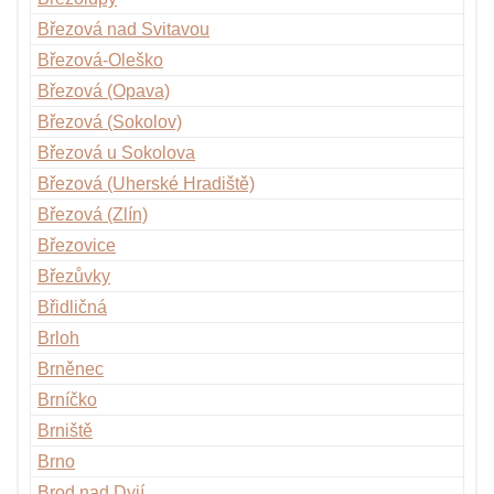
Březová nad Svitavou
Březová-Oleško
Březová (Opava)
Březová (Sokolov)
Březová u Sokolova
Březová (Uherské Hradiště)
Březová (Zlín)
Březovice
Březůvky
Břidličná
Brloh
Brněnec
Brníčko
Brniště
Brno
Brod nad Dyjí