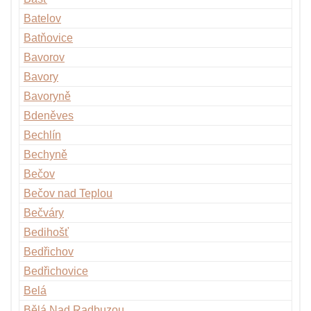
Batelov
Batňovice
Bavorov
Bavory
Bavoryně
Bdeněves
Bechlín
Bechyně
Bečov
Bečov nad Teplou
Bečváry
Bedihošť
Bedřichov
Bedřichovice
Belá
Bělá Nad Radbuzou