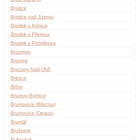
Brodce
Brodce nad Jizerou
Brodek u Konice
Brodek u Přerova
Brodek u Prostějova
Broumov
Broumy
Brozany Nad Ohří
Brtnice
Brťov
Brumov-Bylnice
Brumovice (Břeclav)
Brumovice (Opava)
Bruntál
Brušperk
Bubovice